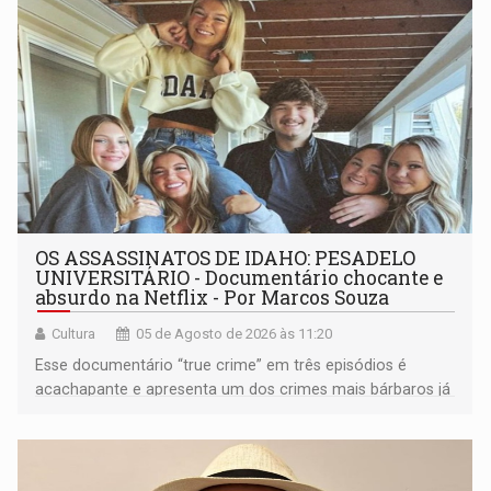
OS ASSASSINATOS DE IDAHO: PESADELO
UNIVERSITÁRIO - Documentário chocante e
absurdo na Netflix - Por Marcos Souza
Cultura
05 de Agosto de 2026 às 11:20
Esse documentário “true crime” em três episódios é
acachapante e apresenta um dos crimes mais bárbaros já
ocorridos nos EUA, que vitimou quatro jovens estudantes
que moravam em uma casa que ficava numa vila
universitária