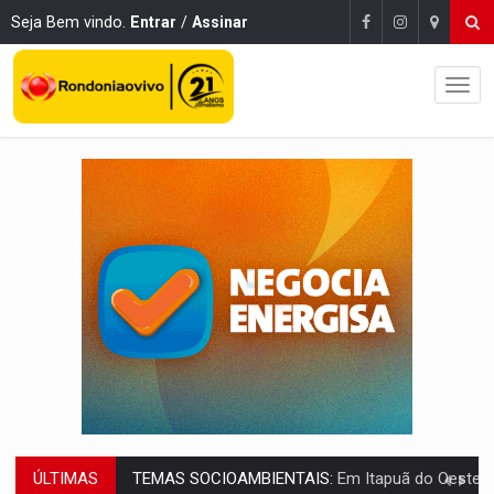
Seja Bem vindo.
Entrar
/
Assinar
ÚLTIMAS
PREVISÃO:
Interior de Rondônia terá sábado (8) de calor intenso