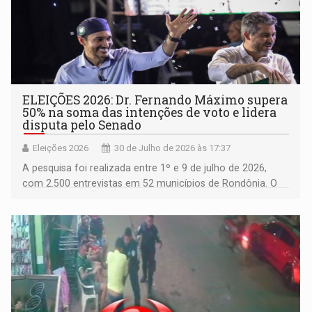
ELEIÇÕES 2026: Dr. Fernando Máximo supera
50% na soma das intenções de voto e lidera
disputa pelo Senado
Eleições 2026
30 de Julho de 2026 às 17:37
A pesquisa foi realizada entre 1º e 9 de julho de 2026,
com 2.500 entrevistas em 52 municípios de Rondônia. O
levantamento possui margem de erro de 2,45 pontos
percentuais, nível de confiança de 95%, foi realizado com
recursos próprios do instituto e está registrado na Justiça
Eleitoral sob número RO-04350/2026