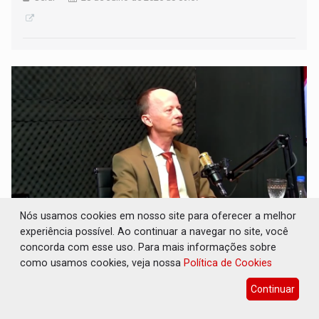
Nós usamos cookies em nosso site para oferecer a melhor
experiência possível. Ao continuar a navegar no site, você
REGULARIZAÇÃO FUNDIÁRIA: Juiz defende
concorda com esse uso. Para mais informações sobre
controle estadual e pesquisas alertam para
como usamos cookies, veja nossa
Política de Cookies
grilagem
Continuar
Geral
28 de Julho de 2026 às 09:38
Magistrado Marcelo Tramontini, em entrevista ao Conexão