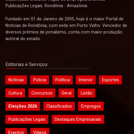
Publicações Legais. Rondônia - Amazônia.
Fundado em 01 de Janeiro de 2005, hoje é o maior Portal de
Notícias de Rondônia, com sede em Porto Velho. Vencedor de
diversos prêmios de jornalismo, conta com maior produção
autoral do estado.
Editorias e Serviços
Notícias
Polícia
Política
Interior
Esportes
Cultura
Concursos
Geral
Listão
Eleições 2026
Classificados
Empregos
Publicações Legais
Destaques Empresariais
Eventos
Vídeos