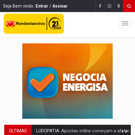
Seja Bem vindo.
Entrar
/
Assinar
ÚLTIMAS
LUDOPATIA:
Apostas online começam a afetar produtividade e rotina