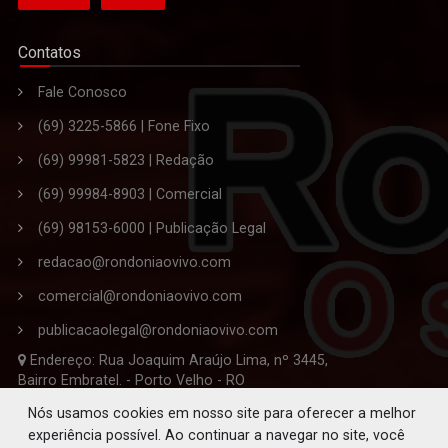
Contatos
Fale Conosco
(69) 3225-5866 | Fone Fixo
(69) 99981-5823 | Redação
(69) 99984-8903 | Comercial
(69) 98153-6000 | Publicação Legal
redacao@rondoniaovivo.com
comercial@rondoniaovivo.com
publicacaolegal@rondoniaovivo.com
Endereço: Rua Joaquim Araújo Lima, nº 3445,
Bairro Embratel. - Porto Velho - RO
CEP 76.820-863
Nós usamos cookies em nosso site para oferecer a melhor
experiência possível. Ao continuar a navegar no site, você
Editor-Chefe da Redação: Solano de Souza Ferreira