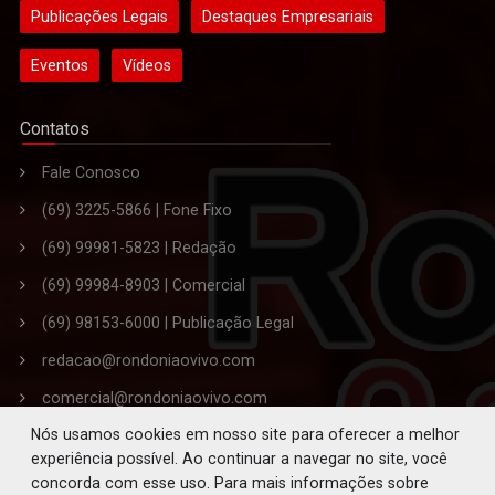
Publicações Legais
Destaques Empresariais
Eventos
Vídeos
Contatos
Fale Conosco
(69) 3225-5866 | Fone Fixo
(69) 99981-5823 | Redação
(69) 99984-8903 | Comercial
(69) 98153-6000 | Publicação Legal
redacao@rondoniaovivo.com
comercial@rondoniaovivo.com
Nós usamos cookies em nosso site para oferecer a melhor
publicacaolegal@rondoniaovivo.com
experiência possível. Ao continuar a navegar no site, você
Endereço: Rua Joaquim Araújo Lima, nº 3445,
concorda com esse uso. Para mais informações sobre
Bairro Embratel. - Porto Velho - RO