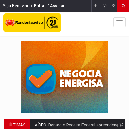
Seja Bem vindo.
Entrar
/
Assinar
ÚLTIMAS
VÍDEO:
Denarc e Receita Federal apreendem 12 kg de skunk e arma que iam