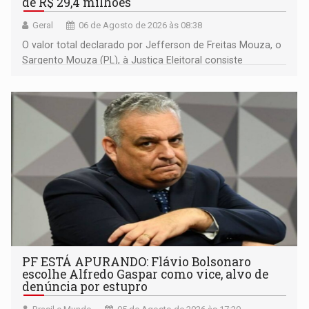
de R$ 29,4 milhões
Geral
06 de Agosto de 2026 às 08:38
O valor total declarado por Jefferson de Freitas Mouza, o
Sargento Mouza (PL), à Justiça Eleitoral consiste
integralmente em quotas de capital de um clube de tiro
desportivo localizado no interior do estado.
PF ESTÁ APURANDO: Flávio Bolsonaro
escolhe Alfredo Gaspar como vice, alvo de
denúncia por estupro