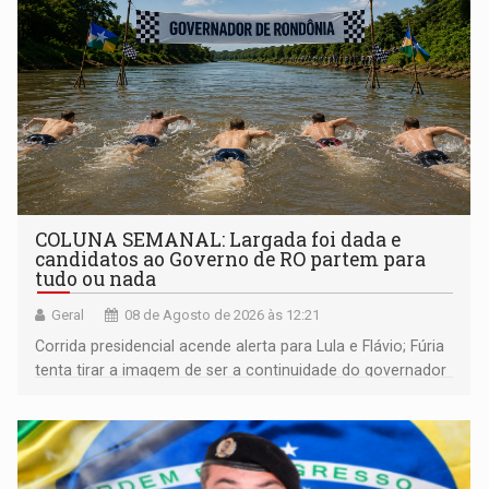
COLUNA SEMANAL: Largada foi dada e
candidatos ao Governo de RO partem para
tudo ou nada
Geral
08 de Agosto de 2026 às 12:21
Corrida presidencial acende alerta para Lula e Flávio; Fúria
tenta tirar a imagem de ser a continuidade do governador
Marcos Rocha; ex-prefeito Hildon Chaves parece ainda
não ter entrado no modo eleição; ABAV faz evento em
Porto Velho