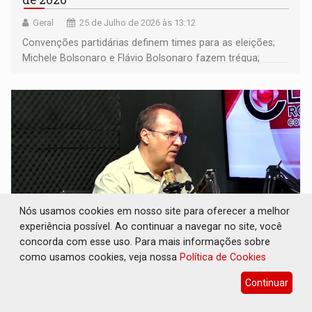
Geral
25 de Julho de 2026 às 13:12
Convenções partidárias definem times para as eleições;
Michele Bolsonaro e Flávio Bolsonaro fazem trégua;
alunos de escola militares não vão para os EUA; e muito
mais
Nós usamos cookies em nosso site para oferecer a melhor
experiência possível. Ao continuar a navegar no site, você
concorda com esse uso. Para mais informações sobre
como usamos cookies, veja nossa
Política de Cookies
CONEXÃO RONDONIAOVIVO: ‘Terceirizar
hospital é fugir da responsabilidade’, diz ex-
Continuar
secretário da Sesau
Geral
25 de Julho de 2026 às 09:16