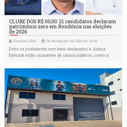
CLUBE DOS R$ 00,00: 21 candidatos declaram
patrimônio zero em Rondônia nas eleições
de 2026
Eleições 2026
06 de Agosto de 2026 às 14:45
Entre os postulantes sem bens declarados à Justiça
Eleitoral estão ocupantes de cargos públicos, como a
deputada federal Cristiane Lopes (PODE), o vereador
Pedro Geovar (PP) e a vice-prefeita Magna dos Anjos
(NOVO)