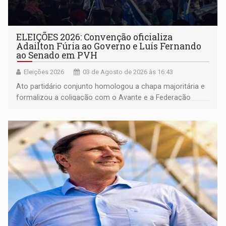
ELEIÇÕES 2026: Convenção oficializa
Adailton Fúria ao Governo e Luís Fernando
ao Senado em PVH
Eleições 2026
03 de Agosto de 2026 às 16:43
Ato partidário conjunto homologou a chapa majoritária e
formalizou a coligação com o Avante e a Federação
PRD/Solidariedade; bastidores registraram cobranças de
eleitores por saúde, limpeza pública e educação