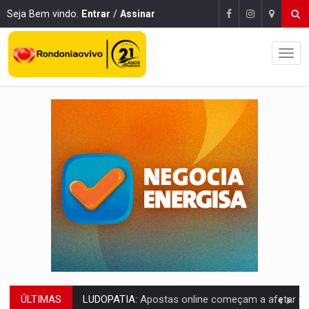
Seja Bem vindo.
Entrar
/
Assinar
ÚLTIMAS
REFLORESTAMENTO:
Plantar árvores não será mais suficiente para comprov