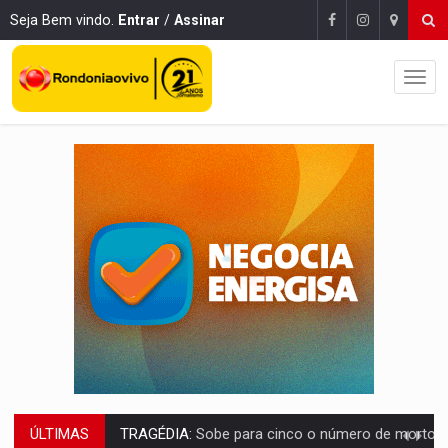
Seja Bem vindo.
Entrar
/
Assinar
ÚLTIMAS
TRAGÉDIA:
Sobe para cinco o número de mortos em colisão entre carreta e Fia