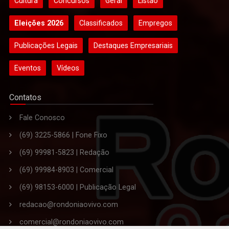
Cultura
Concursos
Geral
Listão
Eleições 2026
Classificados
Empregos
Publicações Legais
Destaques Empresariais
Eventos
Vídeos
Contatos
Fale Conosco
(69) 3225-5866 | Fone Fixo
(69) 99981-5823 | Redação
(69) 99984-8903 | Comercial
(69) 98153-6000 | Publicação Legal
redacao@rondoniaovivo.com
comercial@rondoniaovivo.com