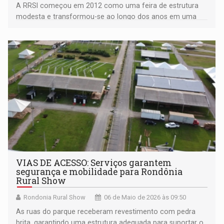
A RRSI começou em 2012 como uma feira de estrutura
modesta e transformou-se ao longo dos anos em uma
ampla vitrine de tecnologia, inovação e negócios, reunindo
produtores e investidores de várias regiões do Brasil e do
mundo
VIAS DE ACESSO: Serviços garantem
segurança e mobilidade para Rondônia
Rural Show
Rondonia Rural Show
06 de Maio de 2026 às 09:50
As ruas do parque receberam revestimento com pedra
brita, garantindo uma estrutura adequada para suportar o