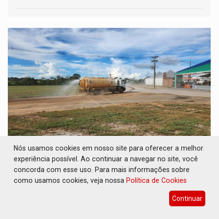
RO RURAL SHOW: Governo de RO garante
Nós usamos cookies em nosso site para oferecer a melhor
acesso ao Centro Tecnológico Vandeci Rack
experiência possível. Ao continuar a navegar no site, você
concorda com esse uso. Para mais informações sobre
Rondonia Rural Show
09 de Maio de 2025 às 15:35
como usamos cookies, veja nossa
Política de Cookies
Equipes do DER-RO intensificaram os trabalhos de
manutenção e melhorias tanto na BR-364, principal via de
Continuar
acesso à Ji-Paraná, quanto na Estrada Santa Rita