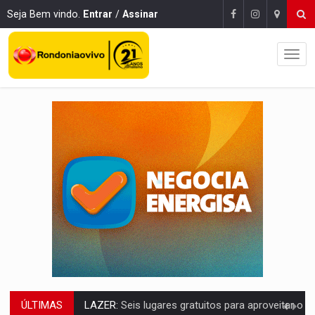
Seja Bem vindo.
Entrar
/
Assinar
ÚLTIMAS
VÍDEO:
FTICCO e Força Tática prendem membro do CV com arma e drogas em