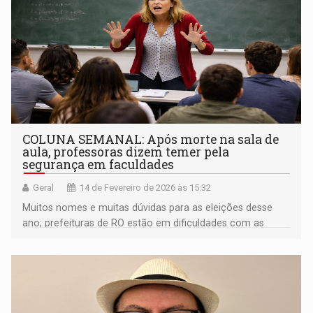
COLUNA SEMANAL: Após morte na sala de
aula, professoras dizem temer pela
segurança em faculdades
Geral
14 de Fevereiro de 2026 às 15:32
Muitos nomes e muitas dúvidas para as eleições desse
ano; prefeituras de RO estão em dificuldades com as
contas; moradores denunciam que empresas estão
jogando lixo em área de preservação ambiental; Banda do
Vai Quem Quer abre oficialmente o Carnaval na capital