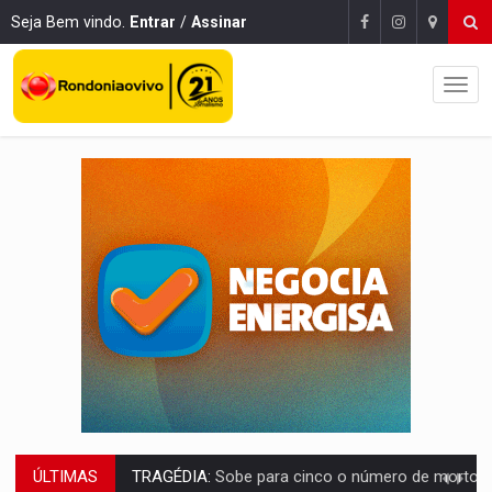
Seja Bem vindo.
Entrar
/
Assinar
ÚLTIMAS
TRANSPORTE DE ARROZ:
MPF assegura cumprimento da legislação sobre transporte d