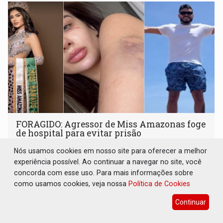
FORAGIDO: Agressor de Miss Amazonas foge
de hospital para evitar prisão
Geral
14 de Maio de 2025 às 14:52
Nós usamos cookies em nosso site para oferecer a melhor
experiência possível. Ao continuar a navegar no site, você
O ex-namorado de Mariana Barroso, identificado apenas
concorda com esse uso. Para mais informações sobre
como Henrique, é considerado foragido da Justiça
como usamos cookies, veja nossa
Política de Cookies
Continuar