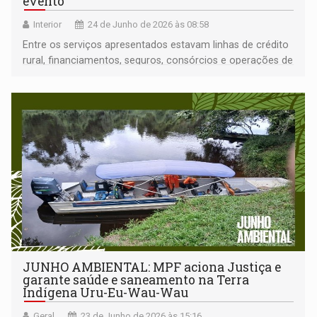
evento
Interior
24 de Junho de 2026 às 08:58
Entre os serviços apresentados estavam linhas de crédito
rural, financiamentos, seguros, consórcios e operações de
câmbio
JUNHO AMBIENTAL: MPF aciona Justiça e
garante saúde e saneamento na Terra
Indígena Uru-Eu-Wau-Wau
Geral
23 de Junho de 2026 às 15:16