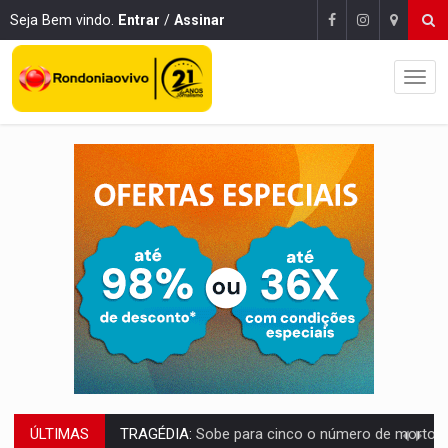
Seja Bem vindo.
Entrar
/
Assinar
ÚLTIMAS
TRANSPORTE DE ARROZ:
MPF assegura cumprimento da legislação sobre transporte d