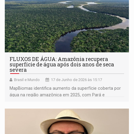
FLUXOS DE ÁGUA: Amazônia recupera
superfície de água após dois anos de seca
severa
Brasil e Mundo
17 de Junho de 2026 às 15:17
MapBiomas identifica aumento da superfície coberta por
água na região amazônica em 2025, com Pará e
Amazonas liderando ganhos no bioma; Pantanal fica 56%
abaixo da média histórica, o pior resultado entre biomas
brasileiros