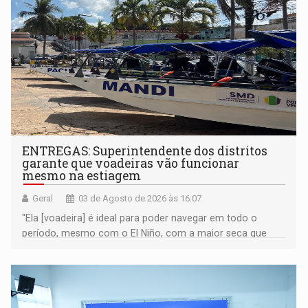
ENTREGAS: Superintendente dos distritos
garante que voadeiras vão funcionar
mesmo na estiagem
Geral
03 de Agosto de 2026 às 16:07
"Ela [voadeira] é ideal para poder navegar em todo o
período, mesmo com o El Niño, com a maior seca que
possa existir", declarou Matheus Coutinho; Prefeitura de
Porto Velho realizou entrega de quatro voadeiras, dois
quadriciclos com carretilhas e dois veículos UTV com
carretilhas para o Baixo Madeira