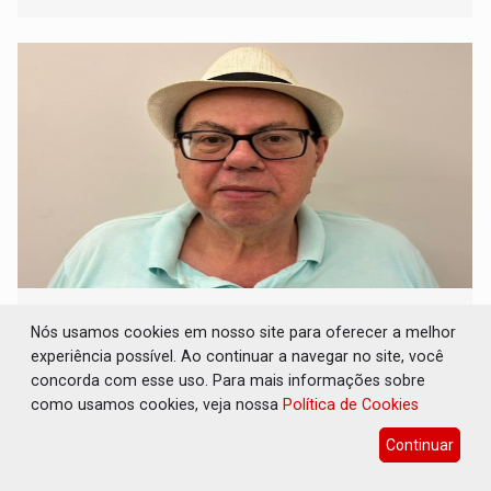
MUITOS ENRASCADOS: Os ex-governadores
que deixaram os cargos enrascados com a
Nós usamos cookies em nosso site para oferecer a melhor
justiça
experiência possível. Ao continuar a navegar no site, você
concorda com esse uso. Para mais informações sobre
Colunas
01 de Junho de 2026 às 08:39
como usamos cookies, veja nossa
Política de Cookies
Naturalmente todos recorrendo as instâncias superiores
da justiça para conseguirem registrar suas candidaturas
Continuar