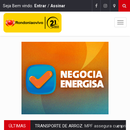
Seja Bem vindo.
Entrar
/
Assinar
ÚLTIMAS
DEEPFAKE:
Sancionada lei contra violência sexual infantil na inte