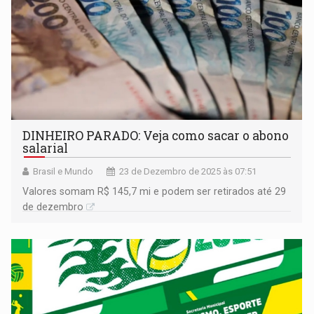
DINHEIRO PARADO: Veja como sacar o abono
salarial
Brasil e Mundo
23 de Dezembro de 2025 às 07:51
Valores somam R$ 145,7 mi e podem ser retirados até 29
de dezembro