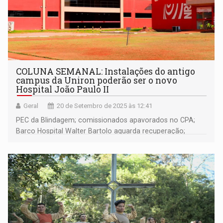
COLUNA SEMANAL: Instalações do antigo
campus da Uniron poderão ser o novo
Hospital João Paulo II
Geral
20 de Setembro de 2025 às 12:41
PEC da Blindagem; comissionados apavorados no CPA;
Barco Hospital Walter Bartolo aguarda recuperação;
moradores dos distrito de Fortaleza do Abunã se dizem
abandonados; Vinicius Miguel fala sobre planos para a
eleição de 2026; e muito mais