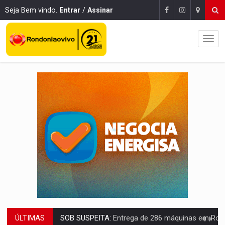
Seja Bem vindo.
Entrar
/
Assinar
ÚLTIMAS
ARTIGO:
Reter até 50% no distrato imobiliário é legal, mas não pode 