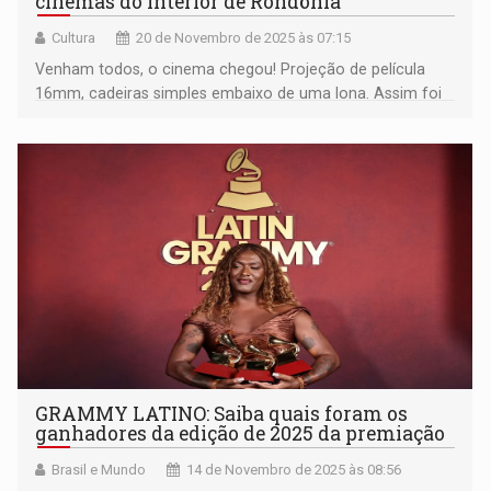
cinemas do Interior de Rondônia
Cultura
20 de Novembro de 2025 às 07:15
Venham todos, o cinema chegou! Projeção de película
16mm, cadeiras simples embaixo de uma lona. Assim foi
o cinema chegou a Ouro Preto/RO
GRAMMY LATINO: Saiba quais foram os
ganhadores da edição de 2025 da premiação
Brasil e Mundo
14 de Novembro de 2025 às 08:56