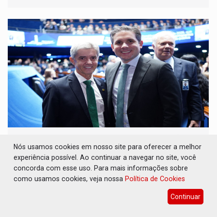
JAIME BAGATTOLI: PEC da Transposição
será votada na CCJ da Câmara em junho
Nós usamos cookies em nosso site para oferecer a melhor
experiência possível. Ao continuar a navegar no site, você
Política
01 de Junho de 2026 às 10:34
concorda com esse uso. Para mais informações sobre
Se aprovada na CCJ e na Comissão Especial, a PEC
como usamos cookies, veja nossa
Política de Cookies
seguirá para votação no Plenário da Câmara
Continuar