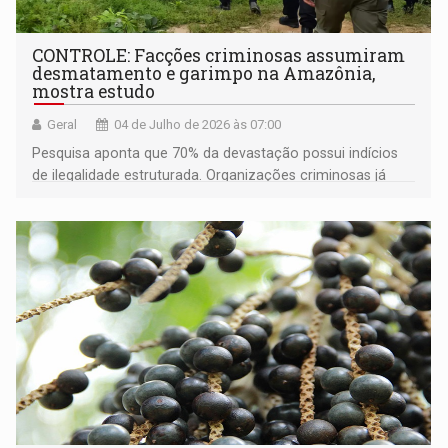
CONTROLE: Facções criminosas assumiram
desmatamento e garimpo na Amazônia,
mostra estudo
Geral
04 de Julho de 2026 às 07:00
Pesquisa aponta que 70% da devastação possui indícios
de ilegalidade estruturada. Organizações criminosas já
operam como um "Estado paralelo", lavam dinheiro e
controlam territórios em 45% dos municípios da região