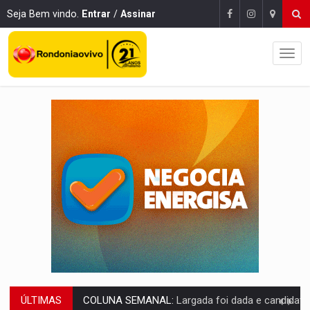
Seja Bem vindo.
Entrar
/
Assinar
ÚLTIMAS
SOB SUSPEITA:
Entrega de 286 máquinas em Rondônia coincide com investig