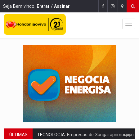
Seja Bem vindo.
Entrar
/
Assinar
ÚLTIMAS
PROTEGE A TERRA:
China descobre como explodir asteroide com bomba n