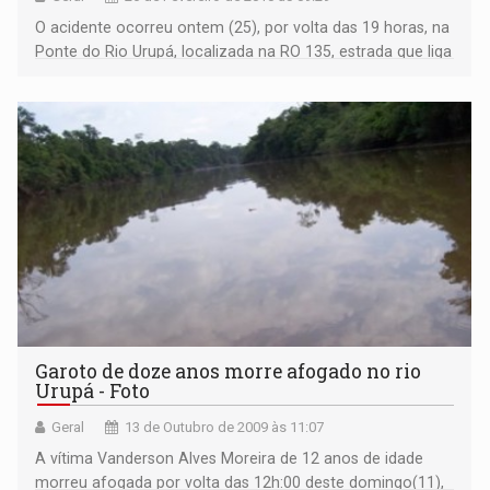
O acidente ocorreu ontem (25), por volta das 19 horas, na
Ponte do Rio Urupá, localizada na RO 135, estrada que liga
Ji-Paraná ao distrito de Nova Londrina. Segundo
informações do condutor, Maurício Plaster, estava
voltando para sua residência com seu Fia
Garoto de doze anos morre afogado no rio
Urupá - Foto
Geral
13 de Outubro de 2009 às 11:07
A vítima Vanderson Alves Moreira de 12 anos de idade
morreu afogada por volta das 12h:00 deste domingo(11),