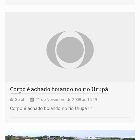
quando tomava banho com a família no rio Urupá na linha
16 do Itapirema zona rural de Ji-Paraná...
Corpo é achado boiando no rio Urupá
Geral
21 de Novembro de 2008 às 15:29
Corpo é achado boiando no rio Urupá