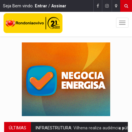
Seja Bem vindo.
Entrar
/
Assinar
ÚLTIMAS
SEM SISTEMA:
Falha afeta atendimentos na Policlínica Os