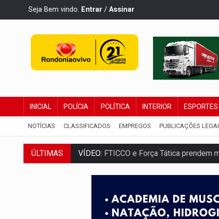
Seja Bem vindo.
Entrar
/
Assinar
INICIAL
POLÍCIA
POLÍTICA
INTERIOR
ESPORTES
NOTÍCIAS
CLASSIFICADOS
EMPREGOS
PUBLICAÇÕES LEGA
ÚLTIMAS
VÍDEO:
FTICCO e Força Tática prendem 
INCLUSÃO:
Prefeitura fortalece parceri
DEFESA:
Exército testa inovações no com
TEMAS SOCIOAMBIENTAIS:
Em Itapuã d