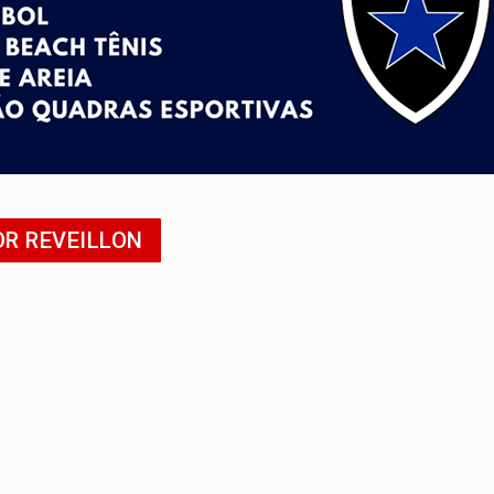
ado (8) de calor intenso e tempo firme
e espera, asfalto chega ao bairro Nova Esperança
na programação do Festival de Dança de Joinville
rro de digitação' em declaração de patrimônio de R$ 29 mi
 pelo adicional de incentivo com efeitos retroativos
OR REVEILLON
veitar o fim de semana em Porto Velho