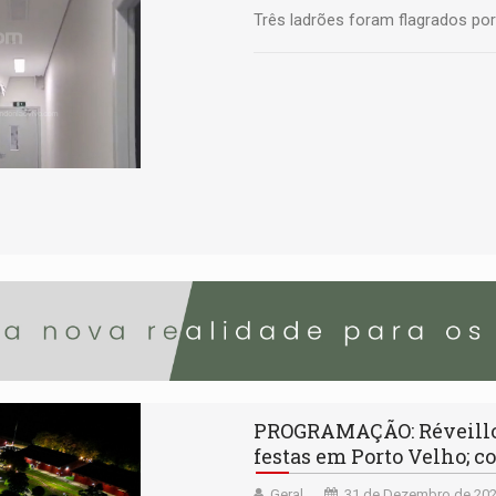
Três ladrões foram flagrados p
PROGRAMAÇÃO: Réveillon
festas em Porto Velho; c
Geral
31 de Dezembro de 202