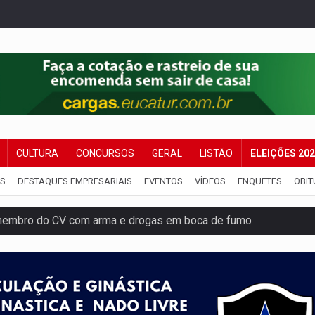
CULTURA
CONCURSOS
GERAL
LISTÃO
ELEIÇÕES 20
IS
DESTAQUES EMPRESARIAIS
EVENTOS
VÍDEOS
ENQUETES
OBIT
membro do CV com arma e drogas em boca de fumo
a com a APAE para ampliar ações voltadas a PCD's
bate a drones durante exercício antiaéreo
o Oeste, CINEMAZÔNIA leva cinema amazônico a estudantes na