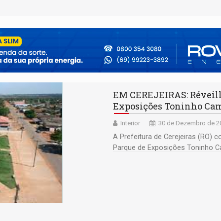
EM CEREJEIRAS: Réveillo
Exposições Toninho Ca
Interior
30 de Dezembro de 20
A Prefeitura de Cerejeiras (RO) 
Parque de Exposições Toninho C
atrações voltadas para todas as