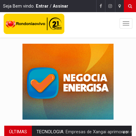
Seja Bem vindo.
Entrar
/
Assinar
ÚLTIMAS
PROTEGE A TERRA:
China descobre como explodir asteroide com bomba n