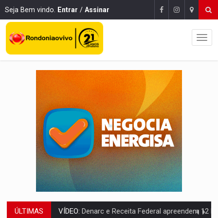
Seja Bem vindo.
Entrar
/
Assinar
ÚLTIMAS
OPERAÇÃO DA PC:
Membros do CV são presos com armas e drogas após c