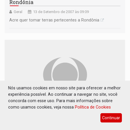
Rondônia
Geral
13 de Setembro de 2007 às 09:09
Acre quer tomar terras pertecentes a Rondônia
Nós usamos cookies em nosso site para oferecer a melhor
experiência possível. Ao continuar a navegar no site, você
concorda com esse uso. Para mais informações sobre
como usamos cookies, veja nossa
Política de Cookies
Vídeo sobre o Vale do Guaporé é exibido para
acadêmicos de Turismo Ambiental da Fimca
Continuar
Geral
25 de Agosto de 2007 às 15:00