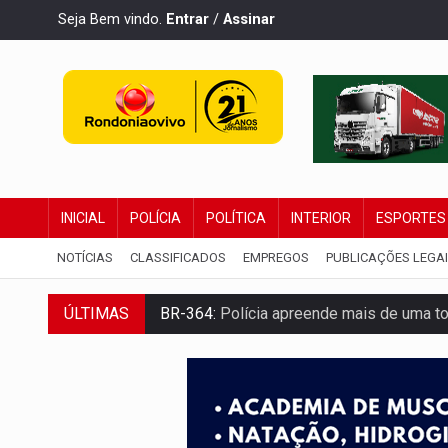
Seja Bem vindo.
Entrar
/
Assinar
INICIAL
POLÍCIA
POLÍTICA
INTERIOR
ESPORTES
NOTÍCIAS
CLASSIFICADOS
EMPREGOS
PUBLICAÇÕES LEGA
ÚLTIMAS
BR-364:
Polícia apreende mais de uma t
EMOCIONE:
PRESENTES: Confira os sort
VOVÔ LADRÃO:
Idoso é filmado furtando 
JUSTIÇA:
Comarca de Nova Mamoré terá se