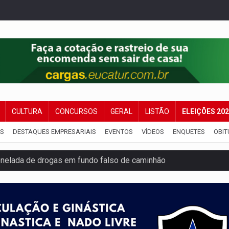
CULTURA
CONCURSOS
GERAL
LISTÃO
ELEIÇÕES 20
IS
DESTAQUES EMPRESARIAIS
EVENTOS
VÍDEOS
ENQUETES
OBIT
onelada de drogas em fundo falso de caminhão
eados na promoção de dia dos Pais
bicicleta na frente de comércio
u primeiro júri popular