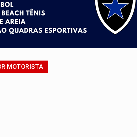
uposto ataque com perfis falsos no Instagram
 após mulher avançar preferencial
nuvens no céu de Rondônia – Por Daniel Pereira
 pena de Acir Gurgacz e declara punibilidade extinta
Antônio Ocampo lança livro sobre a Madeira-Mamoré
POR MOTORISTA
regão Eletrônico Nº 12/2026 - UASG 200095