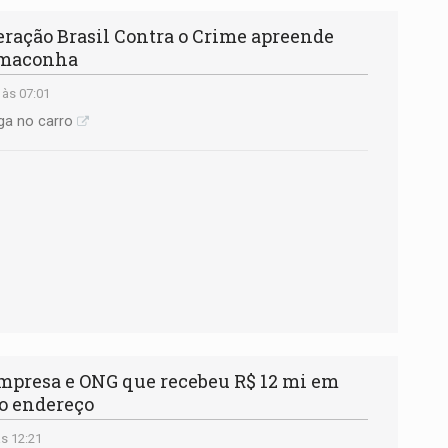
ação Brasil Contra o Crime apreende
 maconha
 às 07:01
ga no carro
presa e ONG que recebeu R$ 12 mi em
o endereço
s 12:21