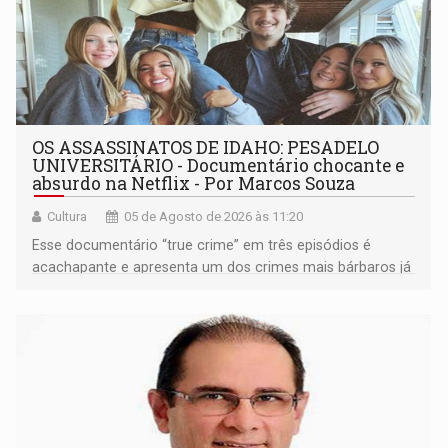
OS ASSASSINATOS DE IDAHO: PESADELO
UNIVERSITÁRIO - Documentário chocante e
absurdo na Netflix - Por Marcos Souza
Cultura
05 de Agosto de 2026 às 11:20
Esse documentário “true crime” em três episódios é
acachapante e apresenta um dos crimes mais bárbaros já
ocorridos nos EUA, que vitimou quatro jovens estudantes
que moravam em uma casa que ficava numa vila
universitária