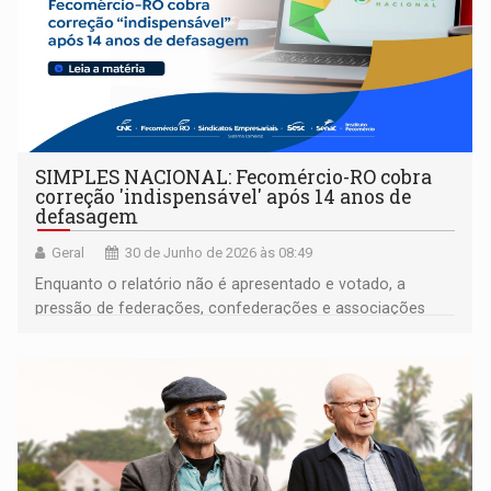
SIMPLES NACIONAL: Fecomércio-RO cobra
correção 'indispensável' após 14 anos de
defasagem
Geral
30 de Junho de 2026 às 08:49
Enquanto o relatório não é apresentado e votado, a
pressão de federações, confederações e associações
empresariais deve continuar- com a expectativa de que o
tema avance do debate para deliberação