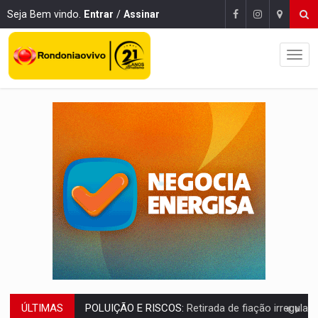
Seja Bem vindo.
Entrar
/
Assinar
ÚLTIMAS
VÍDEO:
Armado com machado, homem ameaça matar sobrinha grávida e com