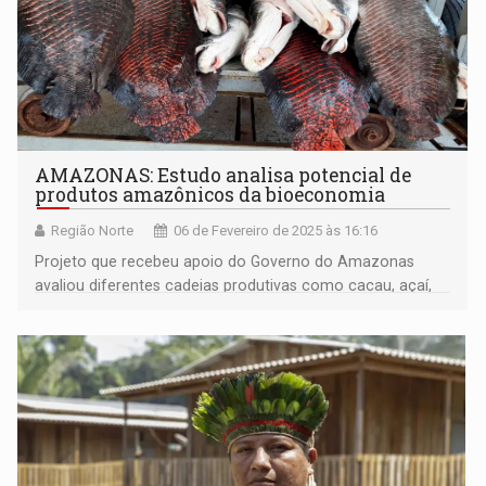
AMAZONAS: Estudo analisa potencial de
produtos amazônicos da bioeconomia
Região Norte
06 de Fevereiro de 2025 às 16:16
Projeto que recebeu apoio do Governo do Amazonas
avaliou diferentes cadeias produtivas como cacau, açaí,
castanha-do-Brasil, pirarucu e mel de abelhas nativas