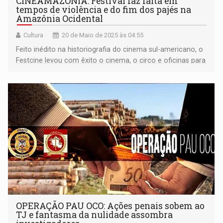
CINEAMAZÔNIA: Festival faz falta em
tempos de violência e do fim dos pajés na
Amazônia Ocidental
Cultura
20 de Maio de 2025 às 04:55
Feito inédito na historiografia do cinema sul-americano, o
Festcine levou com êxito o cinema, o circo e oficinas para
comunidades ribeirinhas, quilombolas e pequenos distritos
entre Brasil e Bolívia.
OPERAÇÃO PAU OCO: Ações penais sobem ao
TJ e fantasma da nulidade assombra