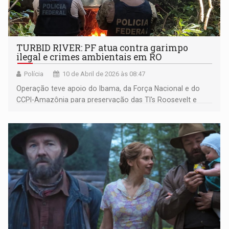
TURBID RIVER: PF atua contra garimpo
ilegal e crimes ambientais em RO
Polícia
10 de Abril de 2026 às 08:47
Operação teve apoio do Ibama, da Força Nacional e do
CCPI-Amazônia para preservação das TI's Roosevelt e
Parque do Aripuanã