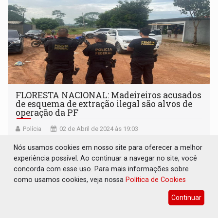
FLORESTA NACIONAL: Madeireiros acusados
de esquema de extração ilegal são alvos de
operação da PF
Polícia
02 de Abril de 2024 às 19:03
Trabalho de investigação teve início em 2021, após
Nós usamos cookies em nosso site para oferecer a melhor
fiscalização do IBAMA que constatou o funcionamento
experiência possível. Ao continuar a navegar no site, você
de madeireiras sem licença de operação na região
concorda com esse uso. Para mais informações sobre
como usamos cookies, veja nossa
Política de Cookies
Continuar