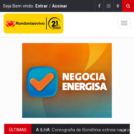
Seja Bem vindo.
Entrar
/
Assinar
ÚLTIMAS
ELEIÇÕES 2026:
Sgt. Mouza esclarece 'erro de digitação' em declaração de patrim