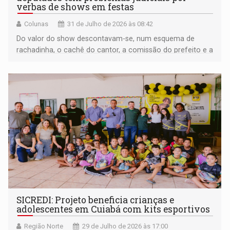
verbas de shows em festas
Colunas
31 de Julho de 2026 às 08:42
Do valor do show descontavam-se, num esquema de
rachadinha, o cachê do cantor, a comissão do prefeito e a
maior parte do deputado
SICREDI: Projeto beneficia crianças e
adolescentes em Cuiabá com kits esportivos
Região Norte
29 de Julho de 2026 às 17:00