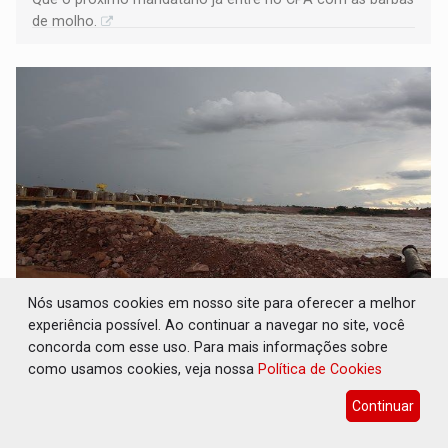
de molho.
Nós usamos cookies em nosso site para oferecer a melhor
RIO MADEIRA: MPF, MPT e DPU cobram na
experiência possível. Ao continuar a navegar no site, você
Justiça reparação de usinas por colapso
pesqueiro em RO
concorda com esse uso. Para mais informações sobre
como usamos cookies, veja nossa
Política de Cookies
Geral
08 de Julho de 2026 às 14:30
Continuar
Ações pedem que hidrelétricas sejam condenadas a pagar
R$ 330 milhões e União seja obrigada a instalar o Comitê