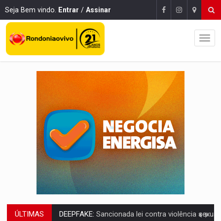
Seja Bem vindo.
Entrar
/
Assinar
ÚLTIMAS
COLEGIADO:
Brasil e Rússia discutem energia nuclear, defesa e ciênc