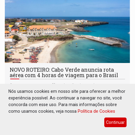
NOVO ROTEIRO: Cabo Verde anuncia rota
aérea com 4 horas de viagem para o Brasil
Viagens e Turismo
07 de Julho de 2026 às 09:25
Nós usamos cookies em nosso site para oferecer a melhor
Viajantes que desejam conhecer o país do goleiro Vozinha
experiência possível. Ao continuar a navegar no site, você
já podem planejar viagens; passagens de voos direto
concorda com esse uso. Para mais informações sobre
estão à venda no site da companhia
como usamos cookies, veja nossa
Política de Cookies
Continuar