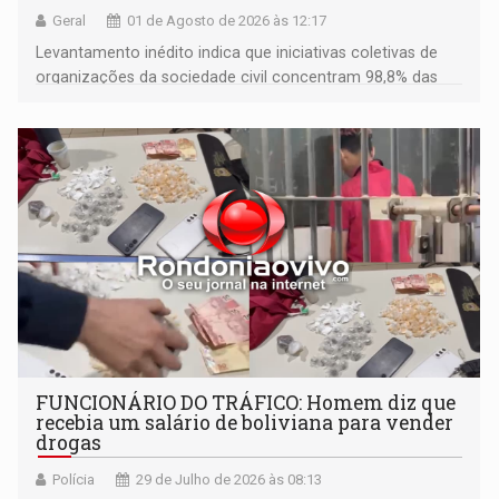
Geral
01 de Agosto de 2026 às 12:17
Levantamento inédito indica que iniciativas coletivas de
organizações da sociedade civil concentram 98,8% das
áreas em recuperação no estado; Ação Ecológica
Guaporé (Ecoporé) responde por 33% desse total
FUNCIONÁRIO DO TRÁFICO: Homem diz que
recebia um salário de boliviana para vender
drogas
Polícia
29 de Julho de 2026 às 08:13