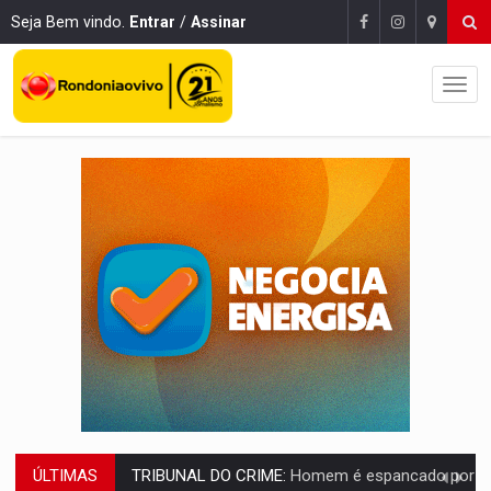
Seja Bem vindo.
Entrar
/
Assinar
ÚLTIMAS
VÍDEO:
Perseguição é registrada no shopping após colombiana furtar ce