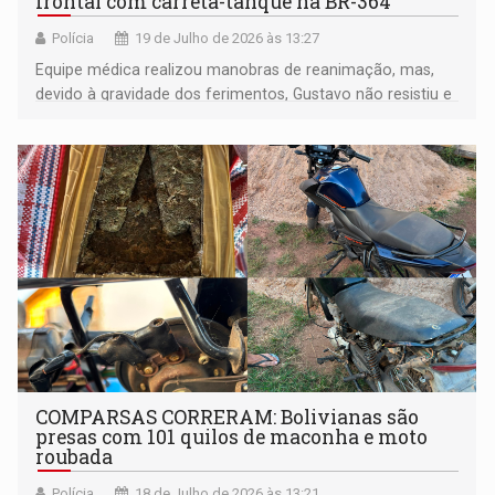
frontal com carreta-tanque na BR-364
Polícia
19 de Julho de 2026 às 13:27
Equipe médica realizou manobras de reanimação, mas,
devido à gravidade dos ferimentos, Gustavo não resistiu e
faleceu pouco tempo depois
COMPARSAS CORRERAM: Bolivianas são
presas com 101 quilos de maconha e moto
roubada
Polícia
18 de Julho de 2026 às 13:21