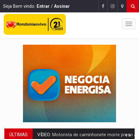
Seja Bem vindo.
Entrar
/
Assinar
ÚLTIMAS
VÍDEO:
Motorista de caminhonete morre preso às ferragens em colisão com