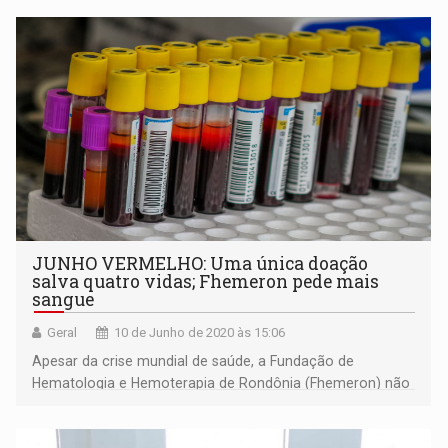
emergências", Ana Carolina, médica hemoterapeuta e
responsável técnica da Fhemeron
JUNHO VERMELHO: Uma única doação
salva quatro vidas; Fhemeron pede mais
sangue
Geral
10 de Junho de 2020 às 15:06
Apesar da crise mundial de saúde, a Fundação de
Hematologia e Hemoterapia de Rondônia (Fhemeron) não
parou nenhum dia