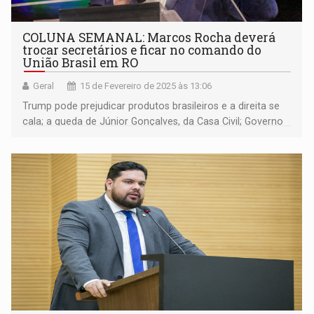
COLUNA SEMANAL: Marcos Rocha deverá
trocar secretários e ficar no comando do
União Brasil em RO
Geral
15 de Fevereiro de 2025 às 13:06
Trump pode prejudicar produtos brasileiros e a direita se
cala; a queda de Júnior Gonçalves, da Casa Civil; Governo
Marcos Rocha entra em outro patamar; PVH terá ultra-
maratona e atletas pedem que prefeitura faça melhorias
no percurso da prova