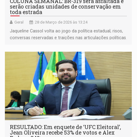
COLUNA SEMANAL: BR-319 será asfaltada e
serão criadas unidades de conservação em
toda estrada
Geral
28 de Março de 2026 às 13:24
Jaqueline Cassol volta ao jogo da política estadual; risos,
conversas reservadas e traições nas articulações políticas
em RO; deputado federal Lúcio Mosquine não quer
satélites mostrando desmatamento; e muito mais
RESULTADO: Em enquete de ‘UFC Eleitoral’,
Jean Oliveira recebe 53% de votos e Alex