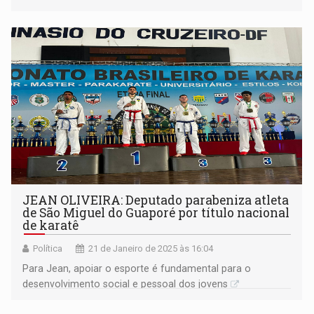
sendo feitos na cidade; políticos de RO vão à posse Trump
e fazem dancinha
JEAN OLIVEIRA: Deputado parabeniza atleta
de São Miguel do Guaporé por título nacional
de karatê
Política
21 de Janeiro de 2025 às 16:04
Para Jean, apoiar o esporte é fundamental para o
desenvolvimento social e pessoal dos jovens