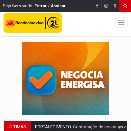
Seja Bem vindo.
Entrar
/
Assinar
ÚLTIMAS
URGENTE:
Condutor de carro avança cruzamento e deixa motociclista