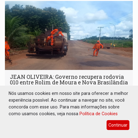
JEAN OLIVEIRA: Governo recupera rodovia
010 entre Rolim de Moura e Nova Brasilândia
d’Oeste
Nós usamos cookies em nosso site para oferecer a melhor
Política
13 de Janeiro de 2025 às 15:31
experiência possível. Ao continuar a navegar no site, você
concorda com esse uso. Para mais informações sobre
Nos próximos dias, equipe da 4ª Usina de Asfalto inicia
como usamos cookies, veja nossa
manutenção na RO-481
Política de Cookies
Continuar