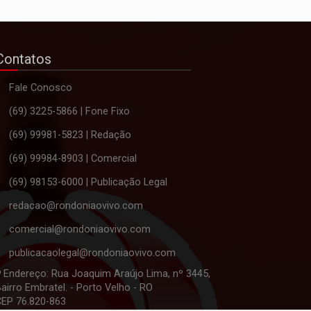
Contatos
Fale Conosco
(69) 3225-5866 | Fone Fixo
(69) 99981-5823 | Redação
(69) 99984-8903 | Comercial
(69) 98153-6000 | Publicação Legal
redacao@rondoniaovivo.com
comercial@rondoniaovivo.com
publicacaolegal@rondoniaovivo.com
Endereço: Rua Joaquim Araújo Lima, nº 3445,
airro Embratel. - Porto Velho - RO
CEP 76.820-863