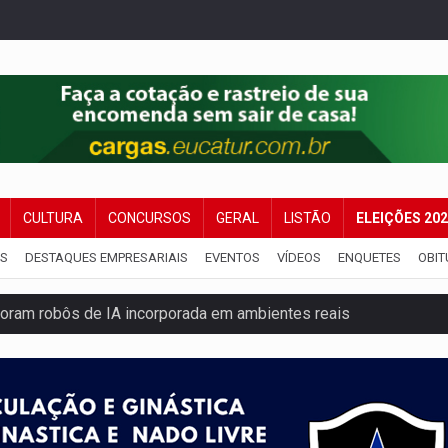
CULTURA
CONCURSOS
GERAL
LISTÃO
ELEIÇÕES 20
IS
DESTAQUES EMPRESARIAIS
EVENTOS
VÍDEOS
ENQUETES
OBIT
ram robôs de IA incorporada em ambientes reais
 explodir asteroide com bomba nuclear espacial
 traseira de caminhone Amarok
ango virou o meu jantar favorito