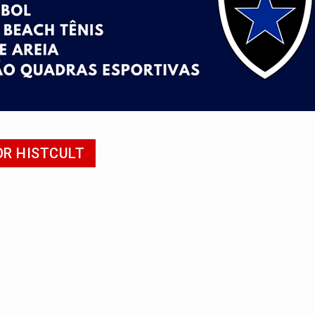
odem começar com pouco dinheiro e virar fonte de renda
nsão continental e posição estratégica na América do Sul
para quem quer morar sozinho
pécie de rã em florestas alagadas da Amazônia
Veja como consultar o aparelho antes
OR HISTCULT
em prazo, mas exige atenção aos sinais