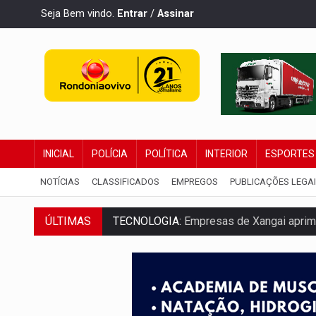
Seja Bem vindo.
Entrar
/
Assinar
INICIAL
POLÍCIA
POLÍTICA
INTERIOR
ESPORTES
NOTÍCIAS
CLASSIFICADOS
EMPREGOS
PUBLICAÇÕES LEGA
ÚLTIMAS
TECNOLOGIA:
Empresas de Xangai aprimo
PROTEGE A TERRA:
China descobre como
VÍDEO:
Motociclista morre após bater na
PARECE UM NUGGET:
Essa receita com fr