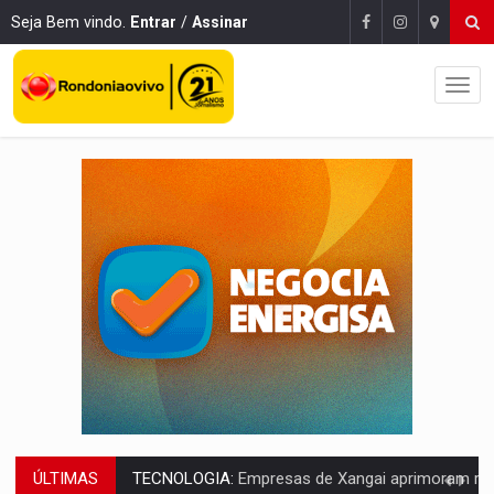
Seja Bem vindo.
Entrar
/
Assinar
ÚLTIMAS
PROTEGE A TERRA:
China descobre como explodir asteroide com bomba n