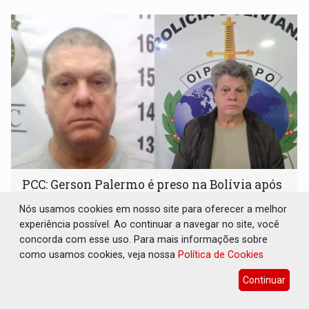
PCC: Gerson Palermo é preso na Bolívia após
6 anos foragido
Nós usamos cookies em nosso site para oferecer a melhor
Brasil e Mundo
26 de Maio de 2026 às 14:11
experiência possível. Ao continuar a navegar no site, você
concorda com esse uso. Para mais informações sobre
Apontado como um dos chefes da facção, ele foi
como usamos cookies, veja nossa
capturado em operação internacional após fuga
Política de Cookies
registrada em 2020 quando estava em prisão domiciliar
Continuar