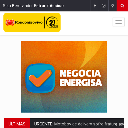
Seja Bem vindo.
Entrar
/
Assinar
ÚLTIMAS
ELEIÇÕES 2026:
Ulisses Guimarães e as nuvens no céu de Rondônia – Por 