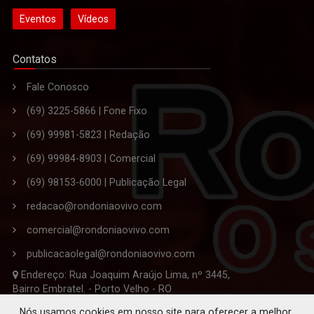
Eventos
Vídeos
Contatos
Fale Conosco
(69) 3225-5866 | Fone Fixo
(69) 99981-5823 | Redação
(69) 99984-8903 | Comercial
(69) 98153-6000 | Publicação Legal
redacao@rondoniaovivo.com
comercial@rondoniaovivo.com
publicacaolegal@rondoniaovivo.com
Endereço: Rua Joaquim Araújo Lima, nº 3445,
Bairro Embratel. - Porto Velho - RO
CEP 76.820-863
Nós usamos cookies em nosso site para oferecer a melhor