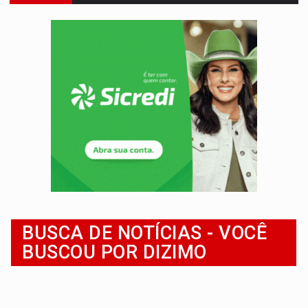
ENTRADA GRATUITA:
Espetáculo As Marias Somos Nós será apresen
VÍDEO:
Três são presos após furto de motocicleta em frente
CELEBRAÇÃO:
Cerejeiras completa 43 anos de emancipação com progra
SAÚDE:
Anvisa desmente boato sobre presença de plástico ou petr
VÍDEO:
Pitbulls fogem de residência e atacam casal de idosos 
AÇÃO CONJUNTA:
Forças policiais apreendem cerca de 1kg de our
PF ESTÁ APURANDO:
Flávio Bolsonaro escolhe Alfredo Gaspar como vice, alvo de d
GRAVE:
Homem é esfaqueado no peito durante briga ent
BUSCA DE NOTÍCIAS - VOCÊ
BUSCOU POR DIZIMO