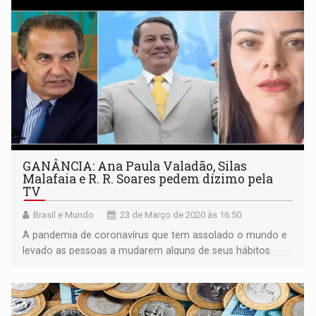
GANÂNCIA: Ana Paula Valadão, Silas
Malafaia e R. R. Soares pedem dízimo pela
TV
Brasil e Mundo
23 de Março de 2020 às 16:50
A pandemia de coronavírus que tem assolado o mundo e
levado as pessoas a mudarem alguns de seus hábitos
diários, tem provocado uma cisão também no mundo
gospel.