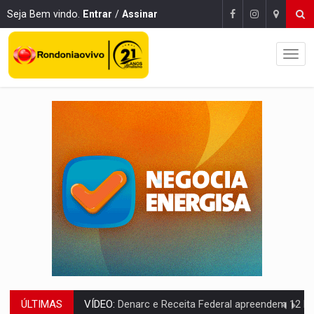
Seja Bem vindo.
Entrar
/
Assinar
VÍDEO:
Denarc e Receita Federal apreendem 12 kg de skunk e arma que iam
ÚLTIMAS
OPERAÇÃO DA PC:
Membros do CV são presos com armas e drogas após c