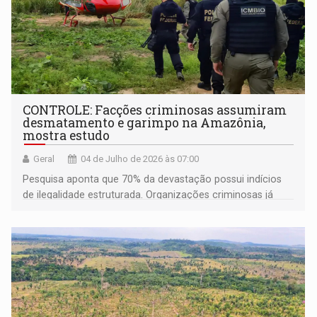
CONTROLE: Facções criminosas assumiram
desmatamento e garimpo na Amazônia,
mostra estudo
Geral
04 de Julho de 2026 às 07:00
Pesquisa aponta que 70% da devastação possui indícios
de ilegalidade estruturada. Organizações criminosas já
operam como um "Estado paralelo", lavam dinheiro e
controlam territórios em 45% dos municípios da região