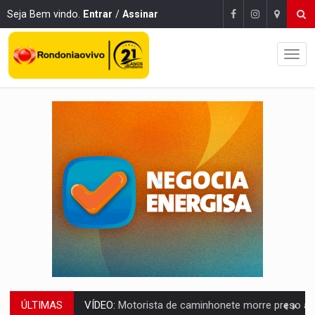
Seja Bem vindo.
Entrar
/
Assinar
ÚLTIMAS
LAZER:
Seis lugares gratuitos para aproveitar o fim de semana e