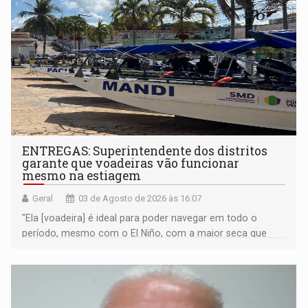
ENTREGAS: Superintendente dos distritos
garante que voadeiras vão funcionar
mesmo na estiagem
Geral
03 de Agosto de 2026 às 16:07
"Ela [voadeira] é ideal para poder navegar em todo o
período, mesmo com o El Niño, com a maior seca que
possa existir", declarou Matheus Coutinho; Prefeitura de
Porto Velho realizou entrega de quatro voadeiras, dois
quadriciclos com carretilhas e dois veículos UTV com
carretilhas para o Baixo Madeira