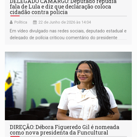
DELEGADO CAMARGO: Deputado repudia
fala de Lula e diz que declaração coloca
cidadão contra polícia
Política
22 de Junho de 2026 às 14:04
Em vídeo divulgado nas redes sociais, deputado estadual e
delegado de polícia criticou comentário do presidente
sobre delegacias e defendeu o fortalecimento da
confiança da população nas forças policiais.
DIREÇÃO: Débora Figueredo Gil é nomeada
como nova presidenta da Funcultural