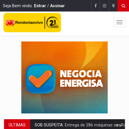
Seja Bem vindo.
Entrar
/
Assinar
ÚLTIMAS
ARTIGO:
Reter até 50% no distrato imobiliário é legal, mas não pode 