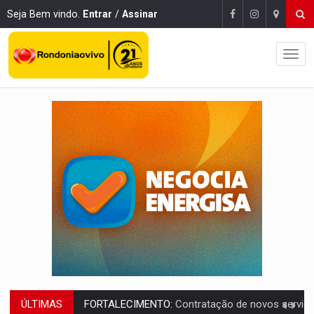
Seja Bem vindo.
Entrar
/
Assinar
ÚLTIMAS
URGENTE:
Condutor de carro avança cruzamento e deixa motociclista