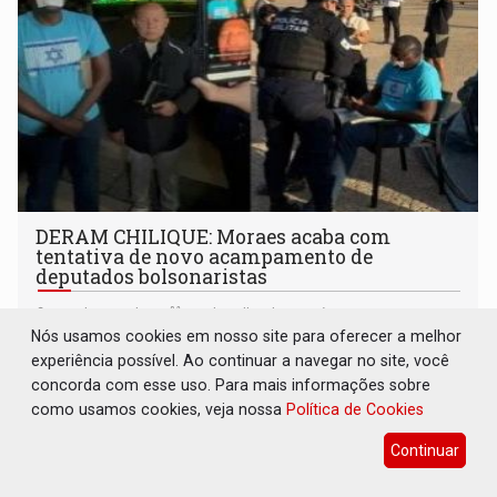
DERAM CHILIQUE: Moraes acaba com
tentativa de novo acampamento de
deputados bolsonaristas
Brasil e Mundo
26 de Julho de 2025 às 10:29
Nós usamos cookies em nosso site para oferecer a melhor
Encenação de Hélio "Bolsonaro" e Chrisóstomo não
experiência possível. Ao continuar a navegar no site, você
passou uma noite após determinação de Moraes.
concorda com esse uso. Para mais informações sobre
como usamos cookies, veja nossa
Política de Cookies
Continuar