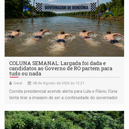
COLUNA SEMANAL: Largada foi dada e
candidatos ao Governo de RO partem para
tudo ou nada
Geral
08 de Agosto de 2026 às 12:21
Corrida presidencial acende alerta para Lula e Flávio; Fúria
tenta tirar a imagem de ser a continuidade do governador
Marcos Rocha; ex-prefeito Hildon Chaves parece ainda
não ter entrado no modo eleição; ABAV faz evento em
Porto Velho