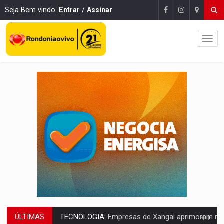
Seja Bem vindo.
Entrar
/
Assinar
ÚLTIMAS
PROTEGE A TERRA:
China descobre como explodir asteroide com bomba n