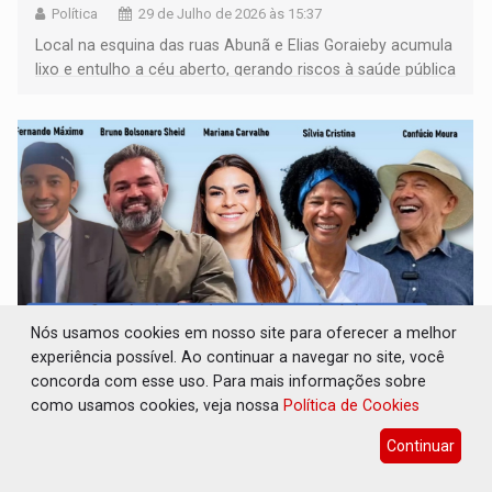
Política
29 de Julho de 2026 às 15:37
Local na esquina das ruas Abunã e Elias Goraieby acumula
lixo e entulho a céu aberto, gerando riscos à saúde pública
e preocupação entre moradores da região
Nós usamos cookies em nosso site para oferecer a melhor
experiência possível. Ao continuar a navegar no site, você
concorda com esse uso. Para mais informações sobre
REVIRAVOLTA: Pesquisa aponta mudança
como usamos cookies, veja nossa
Política de Cookies
na disputa pelas duas vagas ao Senado em
Rondônia
Continuar
Eleições 2026
29 de Julho de 2026 às 12:08