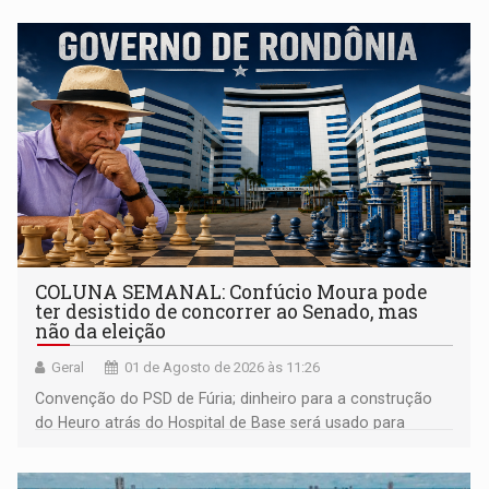
COLUNA SEMANAL: Confúcio Moura pode
ter desistido de concorrer ao Senado, mas
não da eleição
Geral
01 de Agosto de 2026 às 11:26
Convenção do PSD de Fúria; dinheiro para a construção
do Heuro atrás do Hospital de Base será usado para
despesas da Sesau; moradores do Recanto dos Passaros
contra trilheiros; Paróquia da Sagrada Família faz arraial; e