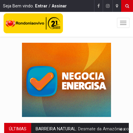
Seja Bem vindo.
Entrar
/
Assinar
ÚLTIMAS
:
Anvisa libera venda de medicamentos pela Shopee, mas mantém 