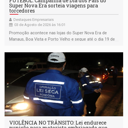
FUTEBOL: Campanha de Dia dos Pais do
Super Nova Era sorteia viagens para
torcedores
Destaques Empresariais
03 de Agosto de 2026 às 16:01
Promoção acontece nas lojas do Super Nova Era de
Manaus, Boa Vista e Porto Velho e segue até o dia 19 de
agosto
VIOLÊNCIA NO TRÂNSITO: Lei endurece
punição para motorista embriagado que