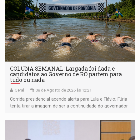
COLUNA SEMANAL: Largada foi dada e
candidatos ao Governo de RO partem para
tudo ou nada
Geral
08 de Agosto de 2026 às 12:21
Corrida presidencial acende alerta para Lula e Flávio; Fúria
tenta tirar a imagem de ser a continuidade do governador
Marcos Rocha; ex-prefeito Hildon Chaves parece ainda
não ter entrado no modo eleição; ABAV faz evento em
Porto Velho