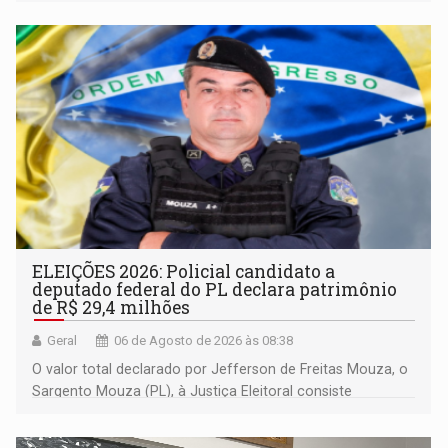
espaço de conscientização sobre os 20 anos da Lei Maria
da Penha e o enfrentamento à violência
ELEIÇÕES 2026: Policial candidato a
deputado federal do PL declara patrimônio
de R$ 29,4 milhões
Geral
06 de Agosto de 2026 às 08:38
O valor total declarado por Jefferson de Freitas Mouza, o
Sargento Mouza (PL), à Justiça Eleitoral consiste
integralmente em quotas de capital de um clube de tiro
desportivo localizado no interior do estado.