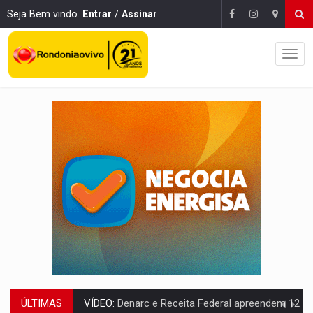
Seja Bem vindo.
Entrar
/
Assinar
ÚLTIMAS
OPERAÇÃO DA PC:
Membros do CV são presos com armas e drogas após c