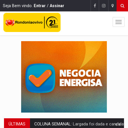
Seja Bem vindo.
Entrar
/
Assinar
ÚLTIMAS
SOB SUSPEITA:
Entrega de 286 máquinas em Rondônia coincide com investig