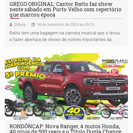
GREGO ORIGINAL: Cantor Ratto faz show
neste sábado em Porto Velho com repertório
que marcou época
Cultura
18 de Setembro de 2024 às 09:15
Ratto tem uma bagagem na carreira musical que o levou
a fazer abertura de shows de nomes importantes da
música brasileira como Ivete Sangalo, Zezé di Camargo e
Luciano, Chiclete com Banana, entre outros.
RONDÔNCAP: Nova Ranger, 4 motos Honda,
40 giros de 500 reais e o Titulo Dupla Chance