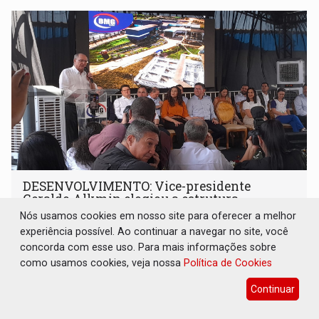
DESENVOLVIMENTO: Vice-presidente
Geraldo Alkmin elogiou a estrutura
industrial de Rondônia
Nós usamos cookies em nosso site para oferecer a melhor
experiência possível. Ao continuar a navegar no site, você
Geral
02 de Julho de 2024 às 15:44
concorda com esse uso. Para mais informações sobre
Ele participou da inauguração do BMG Foods e visitou a
como usamos cookies, veja nossa
Política de Cookies
Ciclo Cairu
Continuar