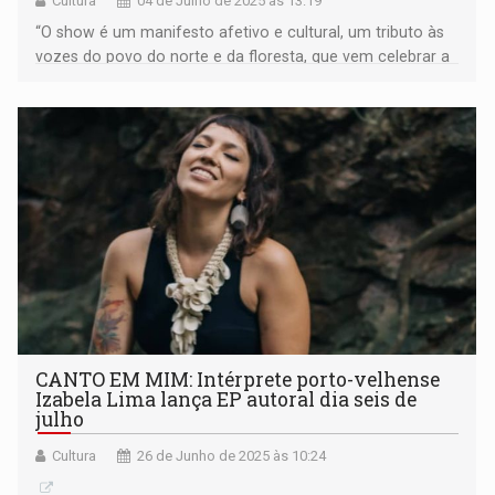
Cultura
04 de Julho de 2025 às 13:19
“O show é um manifesto afetivo e cultural, um tributo às
vozes do povo do norte e da floresta, que vem celebrar a
música amazônida", afirma Izabela
CANTO EM MIM: Intérprete porto-velhense
Izabela Lima lança EP autoral dia seis de
julho
Cultura
26 de Junho de 2025 às 10:24