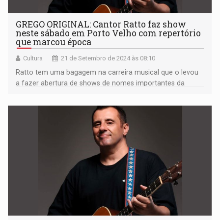
GREGO ORIGINAL: Cantor Ratto faz show
neste sábado em Porto Velho com repertório
que marcou época
Cultura
21 de Setembro de 2024 às 08:10
Ratto tem uma bagagem na carreira musical que o levou
a fazer abertura de shows de nomes importantes da
música brasileira como Ivete Sangalo, Zezé di Camargo e
Luciano, Chiclete com Banana, entre outros.