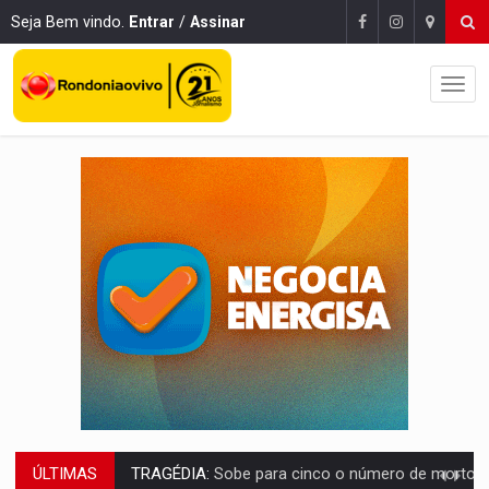
Seja Bem vindo.
Entrar
/
Assinar
ÚLTIMAS
TRANSPORTE DE ARROZ:
MPF assegura cumprimento da legislação sobre transporte d