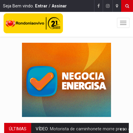
Seja Bem vindo.
Entrar
/
Assinar
VÍDEO:
Motorista de caminhonete morre preso às ferragens em colisão com
ÚLTIMAS