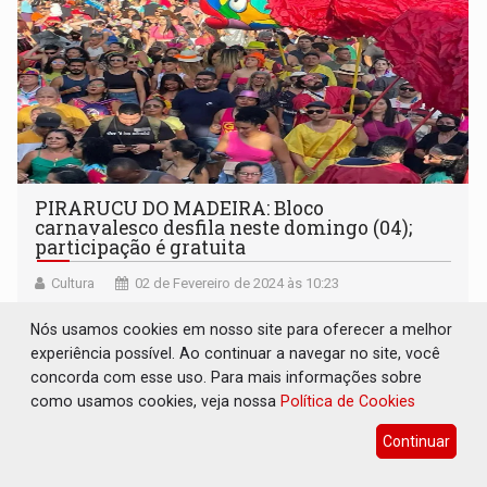
PIRARUCU DO MADEIRA: Bloco
carnavalesco desfila neste domingo (04);
participação é gratuita
Cultura
02 de Fevereiro de 2024 às 10:23
Homenageado deste ano é Bainha, compositor eleito
Nós usamos cookies em nosso site para oferecer a melhor
Bamba do Samba pela Federação Nacional das Escolas de
experiência possível. Ao continuar a navegar no site, você
Samba no ano passado
concorda com esse uso. Para mais informações sobre
como usamos cookies, veja nossa
Política de Cookies
Continuar