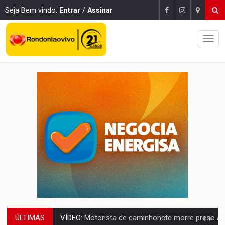
Seja Bem vindo.
Entrar
/
Assinar
ÚLTIMAS
LAZER:
Seis lugares gratuitos para aproveitar o fim de semana e