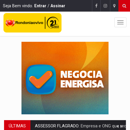
Seja Bem vindo.
Entrar
/
Assinar
ÚLTIMAS
INFLUENCIARIA ELEIÇÕES:
Justiça Eleitoral manda tirar vídeo com suposta d