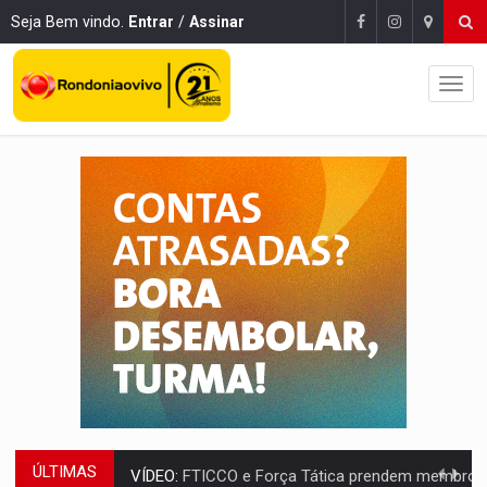
Seja Bem vindo.
Entrar
/
Assinar
ÚLTIMAS
VÍDEO:
FTICCO e Força Tática prendem membro do CV com arma e drogas em