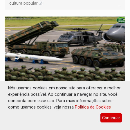
cultura popular
BEM EQUIPADO: Brasil aparece como maior
Nós usamos cookies em nosso site para oferecer a melhor
potência militar da América do Sul
experiência possível. Ao continuar a navegar no site, você
concorda com esse uso. Para mais informações sobre
Geral
07 de Junho de 2026 às 16:30
como usamos cookies, veja nossa
Política de Cookies
Brasil reduziu a dependência externa e fortalecendo sua
posição estratégica no Atlântico Sul
Continuar