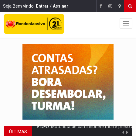
Seja Bem vindo.
Entrar
/
Assinar
ÚLTIMAS
LAZER:
Seis lugares gratuitos para aproveitar o fim de semana e