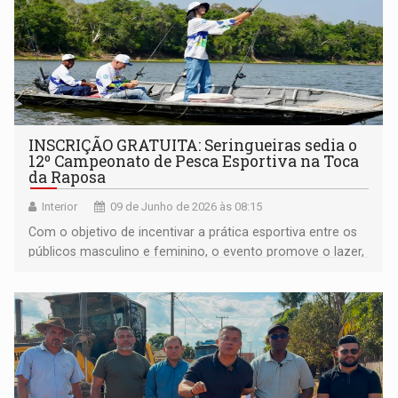
INSCRIÇÃO GRATUITA: Seringueiras sedia o
12º Campeonato de Pesca Esportiva na Toca
da Raposa
Interior
09 de Junho de 2026 às 08:15
Com o objetivo de incentivar a prática esportiva entre os
públicos masculino e feminino, o evento promove o lazer,
a integração social e a conscientização ambiental através
do modelo 'pesque e solte'