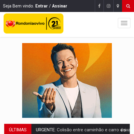
Seja Bem vindo.
Entrar
/
Assinar
ÚLTIMAS
URGENTE:
Colisão entre caminhão e carro deixa quatro mortos e um em est