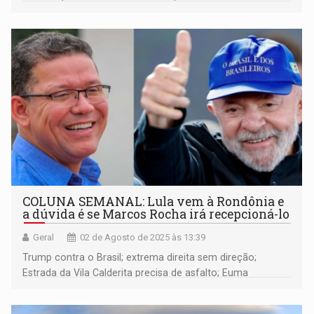
cautelares
COLUNA SEMANAL: Lula vem à Rondônia e
a dúvida é se Marcos Rocha irá recepcioná-lo
Geral
02 de Agosto de 2025 às 13:39
Trump contra o Brasil; extrema direita sem direção;
Estrada da Vila Calderita precisa de asfalto; Euma
Tourinho avaliando cenários para 2026; deputado federal
Fernando Máximo mudará de partido e concorrerá ao