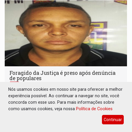
Foragido da Justiça é preso após denúncia
de populares
Polícia
09 de Dezembro de 2015 às 08:24
Nós usamos cookies em nosso site para oferecer a melhor
experiência possível. Ao continuar a navegar no site, você
Foragido da Justiça é preso após denúncia de
concorda com esse uso. Para mais informações sobre
populares
como usamos cookies, veja nossa
Política de Cookies
Continuar