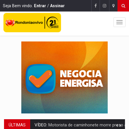
Seja Bem vindo.
Entrar
/
Assinar
ÚLTIMAS
LAZER:
Seis lugares gratuitos para aproveitar o fim de semana e