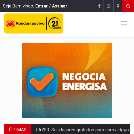
Seja Bem vindo.
Entrar
/
Assinar
ÚLTIMAS
VÍDEO:
FTICCO e Força Tática prendem membro do CV com arma e drogas em