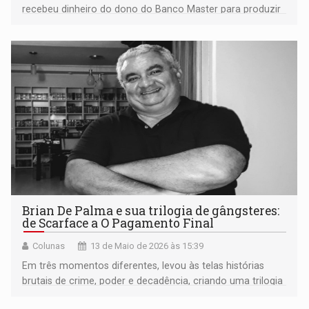
recebeu dinheiro do dono do Banco Master para produzir
a cinebiografia do ex-presidente Jair Bolsonaro
Brian De Palma e sua trilogia de gângsteres:
de Scarface a O Pagamento Final
Colunas
13 de Maio de 2026 às 15:39
Em três momentos diferentes, levou às telas histórias
brutais de crime, poder e decadência, criando uma trilogia
informal sobre o gangsterismo americano com Al Pacino