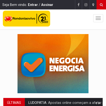
Seja Bem vindo.
Entrar
/
Assinar
ÚLTIMAS
REFLORESTAMENTO:
Plantar árvores não será mais suficiente para comprov