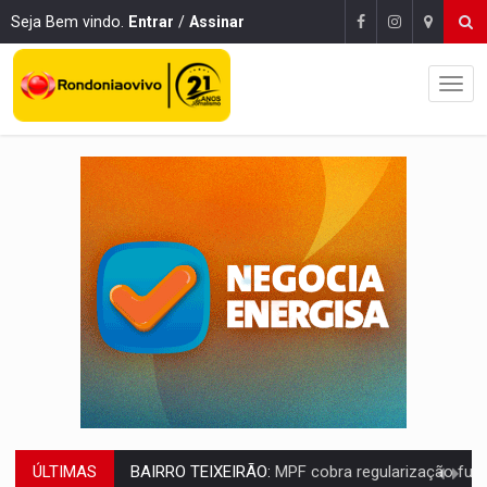
Seja Bem vindo.
Entrar
/
Assinar
ÚLTIMAS
SUCESSO NA ABERTURA:
2ª Feira Rondônia Empreendedora segue no Espaço Alternativ