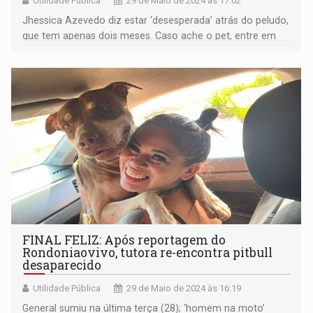
Utilidade Pública
29 de Maio de 2024 às 17:02
Jhessica Azevedo diz estar ‘desesperada’ atrás do peludo,
que tem apenas dois meses. Caso ache o pet, entre em
contato com a dona para a devolução (69) 9 9232-7541
FINAL FELIZ: Após reportagem do
Rondoniaovivo, tutora re-encontra pitbull
desaparecido
Utilidade Pública
29 de Maio de 2024 às 16:19
General sumiu na última terça (28); ‘homem na moto’