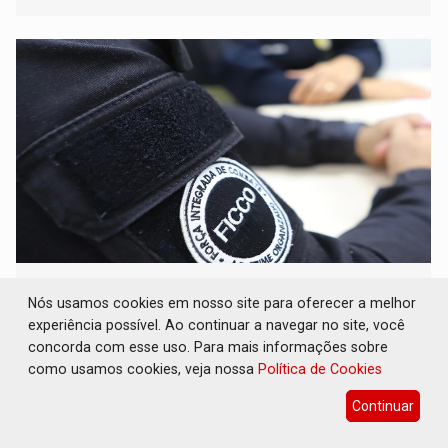
LOCALIZADO: FICCO/RO captura foragido da
Justiça por homicídio e corrupção de
Nós usamos cookies em nosso site para oferecer a melhor
menores
experiência possível. Ao continuar a navegar no site, você
concorda com esse uso. Para mais informações sobre
Polícia
04 de Maio de 2026 às 17:40
como usamos cookies, veja nossa
Política de Cookies
Homem possui condenação transitada em julgado; ele foi
localizado em Porto Velho
Continuar