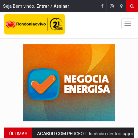
Seja Bem vindo.
Entrar
/
Assinar
ÚLTIMAS
VÍDEO:
Ladrão é filmado furtando moto na frente do bar 