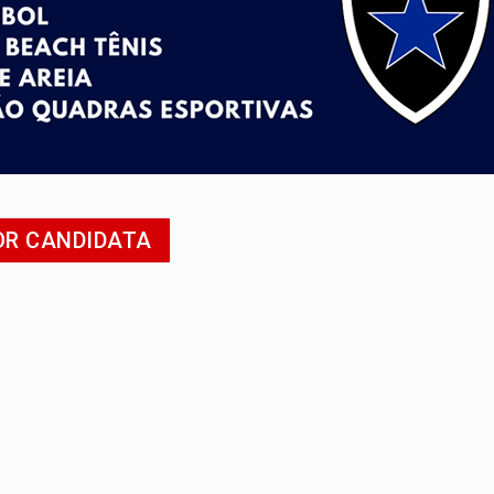
Antônio Ocampo conduz a história de uma ferrovia desgoverna
em ao Iphan recuperação de área atingida por erosão na EFMM
ta de carne assada para o almoço e o jantar
 professores em PVH é considerada ilegal pela Justiça
r mistura mistério e filmagens quase reais – Por Marcos Souza
OR CANDIDATA
 em Rondônia coincide com investigação sob sigilo