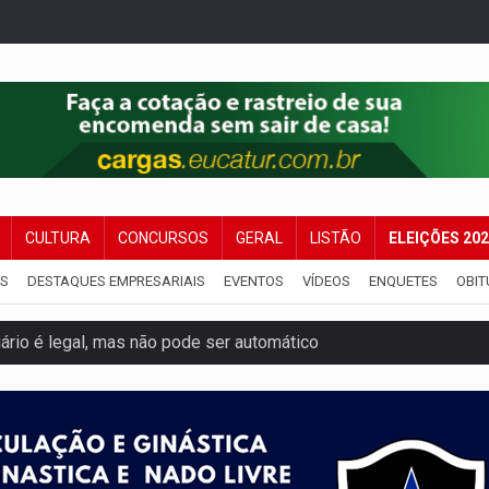
CULTURA
CONCURSOS
GERAL
LISTÃO
ELEIÇÕES 20
IS
DESTAQUES EMPRESARIAIS
EVENTOS
VÍDEOS
ENQUETES
OBIT
iário é legal, mas não pode ser automático
de 200 ações de Marcos Rogério para Rondônia
ença em PVH e transforma Aramix em Super Nova Era
nacional e transforma Brasil em corredor da cocaína