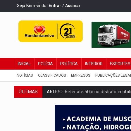
Seja Bem vindo.
Entrar
/
Assinar
INICIAL
POLÍCIA
POLÍTICA
INTERIOR
ESPORTES
NOTÍCIAS
CLASSIFICADOS
EMPREGOS
PUBLICAÇÕES LEGA
ÚLTIMAS
ARTIGO:
Reter até 50% no distrato imobil
DO HOSPITAL AO CAMPO:
Veja as mais 
EXPANSÃO:
Grupo Nova Era amplia pres
ROTA GLOBAL:
PCC amplia presença inter