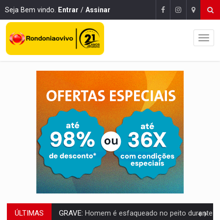
Seja Bem vindo.
Entrar
/
Assinar
GRAVE:
Homem é esfaqueado no peito durante briga ent
ÚLTIMAS