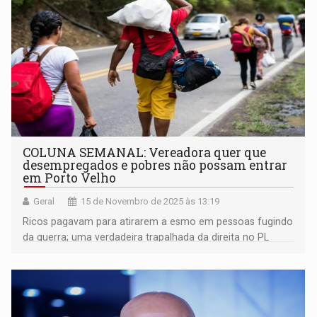
COLUNA SEMANAL: Vereadora quer que
desempregados e pobres não possam entrar
em Porto Velho
Geral
15 de Novembro de 2025 às 13:19
Ricos pagavam para atirarem a esmo em pessoas fugindo
da guerra; uma verdadeira trapalhada da direita no PL
Antifacção; Mauro Nazif está observando o cenário
político para 2026; Léo Moraes foi na COP, em Belém, e
muito mais