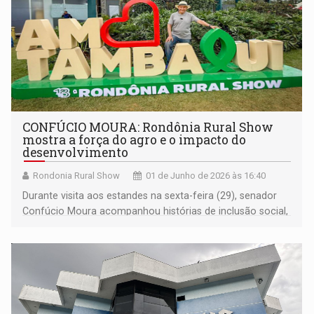
CONFÚCIO MOURA: Rondônia Rural Show
mostra a força do agro e o impacto do
desenvolvimento
Rondonia Rural Show
01 de Junho de 2026 às 16:40
Durante visita aos estandes na sexta-feira (29), senador
Confúcio Moura acompanhou histórias de inclusão social,
inovação, educação e empreendedorismo que ajudam a
explicar o sucesso da maior feira de agronegócio da
Região Norte