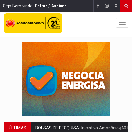
Seja Bem vindo.
Entrar
/
Assinar
ÚLTIMAS
MATERIAL:
Brasil tem grandes reservas de urânio, mas produz pouco e impo