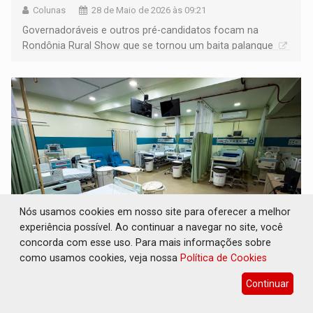
Colunas
28 de Maio de 2026 às 09:21
Governadoráveis e outros pré-candidatos focam na
Rondônia Rural Show que se tornou um baita palanque
Nós usamos cookies em nosso site para oferecer a melhor
experiência possível. Ao continuar a navegar no site, você
concorda com esse uso. Para mais informações sobre
CONQUISTA HISTÓRICA: Confira como será a
como usamos cookies, veja nossa
Política de Cookies
estrutura do Hospital Municipal de Porto
Velho
Continuar
Comunidade
27 de Maio de 2026 às 16:02